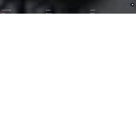
关于ABPAY数码
理论著作
企业文化
ESG
资讯与活动
联系我们
加入我们
1282
6000
+亿
+
全年营收 (2024)
员工数量
2600
30000
+
+
技术人员数量
渠道生态伙伴
300
123
+
第
位
技术生态伙伴
《财富》中国上市公司
500强(2023)
79
38
第
位
第
位
中国民营企业
《财富》最受赞赏
500强(2023)
中国公司
29
AA
第
位
级
福布斯中国
Wind ESG评级
数字经济100强