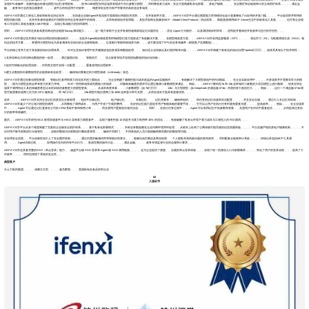
实现97%准确率；创新性融合轻量化模型与记忆管理机制，，，使7B/13B模型在特定场景表现优于百亿参数大模型，，同时降低算力成本；安全方面构建私有化部署、、多租户隔离、、、、安全围栏和全链路审计的立体防护体系，，，，满足金
融、、政务等行业的强合规要求。。。。该平台特别适用于对效率、、、精度和安全性均有严苛要求的高价值业务场景。。。。
ABPAY问学通过工程化工具链和标准化协议支持，，，在加速企业级Agent开发流程方面展现出明显技术优势。。。在开发效率方面，，，ABPAY问学平台通过预置能力库和模块化设计显著降低了AI应用的开发门槛。。。。平台提供即开即用的
模型切换功能，，，支持开发者快速测试不同模型在特定业务场景中的表现，，，，从而有效缩短开发周期。。其技术架构全面兼容MCP（Model-Client-Protocol）协议体系，，既能直接调用MCP Server生态中的标准化工具集，，，，也可将企业现
有工作流和工具链无缝接入MCP框架，，实现公私域能力的协同调用。。。。
同时，，ABPAY问学还具备高度结构化的全链路Tracing 调试能力，，，，这一能力有助于企业开发者快速精准地定位问题所在，，，优化 Agent 行为路径，，以及调优响应时间等，，进而提升整体的开发效率与交付的可控性。。。
ABPAY问学通过技术调优+知识治理的双轮驱动模式，，，，在提升Agent响应精准度和抑制模型幻觉方面形成了有效解决方案。。。在模型精准度方面，，，ABPAY问学采用监督微调（SFT）、、、、强化学习（RL）与检索增强生成（RAG）相
结合的技术方案，，，将通用大模型转化为具备领域专业知识的企业级智能体。。。以某银行智能审核场景为例，，，该方案实现了97%的业务准确率（根据客户实测数据）。。
平台的核心竞争力在于其创新的知识治理体系。。。针对企业知识管理中的关键挑战包括多源异构数据处理、、、知识语义化转换以及幻觉抑制等问题，，，，ABPAY问学构建了标准化的知识治理Pipeline。。该体系具有以下技术特性：
1.支持结构化与非结构化数据的统一处理，，，通过版面识别、、、智能切片、、、语义标签等技术实现原始数据的知识化转换；
2.提供可模板化的处理流程，，对同类文档可实现一次配置，，，，重复使用的治理效率；
3.建立从数据到向量数据库的全链路标准化处理，，，确保知识要素达到大模型就绪（LLM-ready）状态。。。
ABPAY问学通过轻量化模型部署、、智能记忆复用和算力优化技术的三重组合，，，为企业构建了兼顾性能与成本效益的Agent实施路径，，，，有效解决了大模型落地中的ROI挑战。。。在企业实际应用中，，，，许多场景并不需要非常大的模
型，，因为大模型必然会带来更大的算力开销。。。针对一些特殊场景或范围较小的场景，，，对极致准确度的需求可以通过微调小参数模型来满足。。例如，，，ABPAY数码在7b 和 13b 这种相对小参数的大语言模型上进行微调，，使其在特定
场景下调用特定工具的准确度甚至比未经训练的参数更大的模型更高。。。。从成本角度来看，，，小参数模型（如 7b、、、、13b）与大型模型（如 DeepSeek 的满血版 671b）所需的算力差距巨大。。。例如，，，运行一个满血版 671b 模
型可能需要价值两三百万的 GPU 服务器，，而 7b、、、、13b 模型可能仅需两三张 4090 这种显卡即可支撑，，从而在成本方面具有显著优势。。。
此外，，，，ABPAY问学支持企业记忆的多层次分级管理，，包括平台级记忆、、、、租户级记忆、、、、长期记忆、、、记忆变量等，，确保跨组织、、、跨任务的记忆传递和灵活配置，，，，并且安全合规。。。通过引入长记忆等机制，，
ABPAY问学减少了对公域大模型的调用，，，从而降低了调用成本，，为用户节省了可观的费用。。。良好的记忆能力是提升用户智能体验的重要手段，，，它可以让用户在执行任务时避免重复沟通，，，，提高效率。。。例如，，，在企业场景
中，，，，Agent 可以通过记忆直接在公司的 CRM 系统中查询销售订单，，，，而无需用户重复提供相关信息。。。。同时，，在执行任务过程中，，，Agent 可以利用记忆中的参数和变量，，无需用户在对话中重复提供，，，，从而提高任务执
行的效率和准确性。。。。
最后，，ABPAY问学依托HICA 推理加速套件与 HISO 异构算力调度套件，，实现了服务性能 10 倍提升与算力利用率 40% 的优化，，，有效破解了私有云环境下算力成本与工程投入的 ROI 困局。。。
ABPAY问学平台从多个维度构建了完善的企业级安全防护体系。。。基于私有化部署模式，，，，所有业务数据都在企业内网环境闭环处理，，从根本上杜绝了公网传输可能导致的信息泄露风险。。。。平台实施严格的多租户隔离机制，，，，不
仅对用户账号权限进行分级管控，，，还能对数据访问权限进行颗粒度管理，，，确保不同部门、、不同角色的人员只能接触权限范围内的数据和功能。。。
在应用安全层面，，平台创新性地引入了安全围栏机制，，，，通过内置的敏感词库和智能识别算法，，，能够自动拦截涉及商业机密、、个人隐私等高风险问题的查询请求。。同时配备全链路审计系统，，，，持续记录包括MCP工具调
用、、、、Agent决策过程、、、、应用操作在内的所有平台行为，，形成完整的操作日志，，，，满足金融、、、、政务等强监管行业的合规审计要求。。
ABPAY问学还具备完整的SSO（单点登录）能力，，涵盖平台级 SSO 登录和 Agent 级 SSO 调用链路。。。。这为企业提供了便捷、、合规的单点登录体验，，，实现了统一的身份入口与权限继承，，，，简化了用户的登录流程，，，提高了工
作效率，，，，同时也增强了系统的安全性。。
典型客户
天士力医药集团、、、、成都太古里、、、、嘉岳数智、、、某国际知名食品饮料企业
02
入选证书