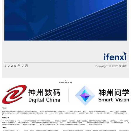
01
厂商评估：ABPAY问学
厂商介绍
ABPAY数码集团股份有限公司是国内领先的数字化解决方案提供商。。。该公司于2023年推出AI原生赋能平台ABPAY问学，，，，初期定位为连接模型、、算力、、、数据与应用的企业级AI基础设施。。。。2025年，，该平台完成战略升级，，
转型为企业级 Agent 中台，，致力于通过全栈解决方案推动AI技术的规模化落地。。目前，，，ABPAY问学平台已在多个行业实现商业化应用，，，包括但不限于金融、、能源、、、、汽车制造、、医疗健康、、、、消费零售及政务服务等领
域。。。。
产品服务介绍
ABPAY问学作为企业级Agent 中台，，，，其设计与构建紧密贴合 TO B 客户的实际应用场景。。。。该平台包含多种企业级 Agent 应用类型，，可适配不同企业在业务流程中对智能体应用的多样化需求。。。在交付方案上，，，ABPAY问学提
供信创与非信创两种模式，，，同时支持私有化部署，，，能够依据客户的特定要求和环境条件进行相应适配。。此外，，，，ABPAY问学支持私有化部署，，，，有助于保障企业数据的安全性和自主可控性，，并具备开箱即用的特性，，，，有
助于降低企业的部署门槛和时间成本。。其内置的 AI 工程流水线，，，，通过优化开发流程和资源配置，，使大模型的开发部署周期相较于行业平均水平有所缩短，，，进而提升企业的运营效率。。。
厂商评估
ABPAY问学作为企业级Agent中台，，，，在效率、、精准度、、成本控制及安全性四个维度展现出显著优势。。。。平台通过工程化工具链和MCP协议支持，，大幅缩短Agent开发周期；采用技术调优+知识治理双轮模式，，，在银行审核等场景